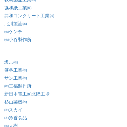
協和紙工業㈱
共和コンクリート工業㈱
北川製油㈱
㈱ケンチ
㈱小谷製作所
坂吉㈱
笹谷工業㈱
サン工業㈱
㈱三福製作所
新日本電工㈱北陸工場
杉山製機㈱
㈲スカイ
㈲鈴香食品
㈱大樹