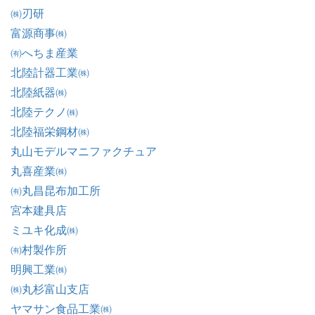
㈱刃研
富源商事㈱
㈲へちま産業
北陸計器工業㈱
北陸紙器㈱
北陸テクノ㈱
北陸福栄鋼材㈱
丸山モデルマニファクチュア
丸喜産業㈱
㈲丸昌昆布加工所
宮本建具店
ミユキ化成㈱
㈲村製作所
明興工業㈱
㈱丸杉富山支店
ヤマサン食品工業㈱