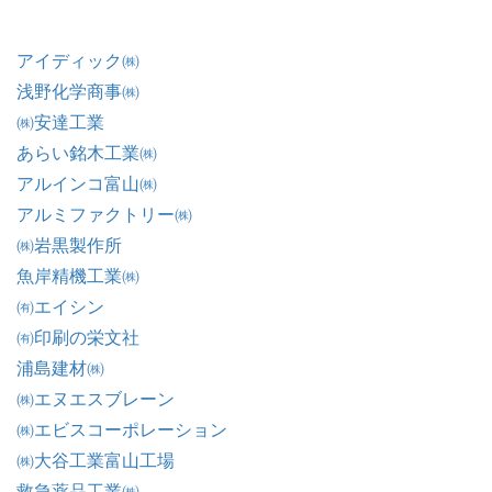
アイディック㈱
浅野化学商事㈱
㈱安達工業
あらい銘木工業㈱
アルインコ富山㈱
アルミファクトリー㈱
㈱岩黒製作所
魚岸精機工業㈱
㈲エイシン
㈲印刷の栄文社
浦島建材㈱
㈱エヌエスブレーン
㈱エビスコーポレーション
㈱大谷工業富山工場
救急薬品工業㈱