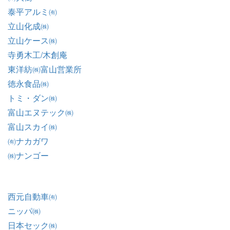
泰平アルミ㈲
立山化成㈱
立山ケース㈱
寺勇木工/木創庵
東洋紡㈱富山営業所
徳永食品㈱
トミ・ダン㈱
富山エヌテック㈱
富山スカイ㈱
㈲ナカガワ
㈱ナンゴー
西元自動車㈲
ニッパ㈱
日本セック㈱