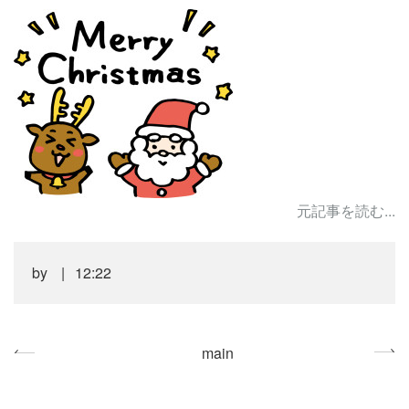
元記事を読む...
by
12:22
«
main
»